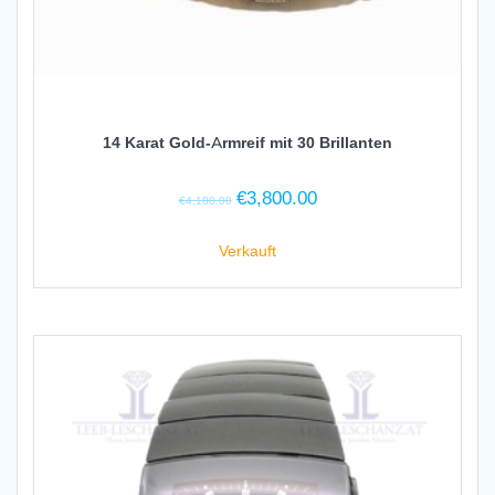
14 Karat Gold-Armreif mit 30 Brillanten
Ursprünglicher
Aktueller
€
3,800.00
€
4,180.00
Preis
Preis
war:
ist:
Verkauft
€4,180.00
€3,800.00.