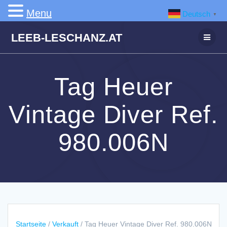
Menu
Deutsch
▼
Zum
LEEB-LESCHANZ.AT
Inhalt
springen
Tag Heuer
Vintage Diver Ref.
980.006N
Startseite
/
Verkauft
/ Tag Heuer Vintage Diver Ref. 980.006N