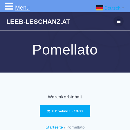
Menu
Deutsch
▼
Zum
LEEB-LESCHANZ.AT
Inhalt
springen
Pomellato
Warenkorbinhalt
0 Produkte -
€
0.00
Startseite
/ Pomellato