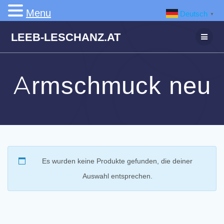
Menu
Deutsch
▼
Zum
LEEB-LESCHANZ.AT
Inhalt
springen
Armschmuck neu
Es wurden keine Produkte gefunden, die deiner
Auswahl entsprechen.