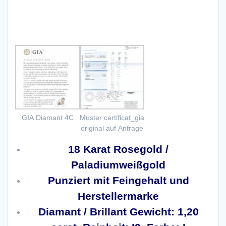
mit GIA Zertifikat
GIA Diamant 4C
Muster certificat_gia
original auf Anfrage
18 Karat Rosegold /
Paladiumweißgold
Punziert mit Feingehalt und
Herstellermarke
Diamant / Brillant
Gewicht: 1,20