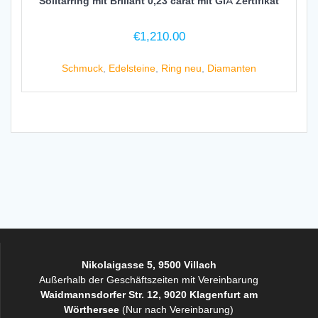
Solitärring mit Brillant 0,23 carat mit GIA Zertifikat
€
1,210.00
Schmuck
,
Edelsteine
,
Ring neu
,
Diamanten
Nikolaigasse 5, 9500 Villach
Außerhalb der Geschäftszeiten mit Vereinbarung
Waidmannsdorfer Str. 12, 9020 Klagenfurt am
Wörthersee
(Nur nach Vereinbarung)