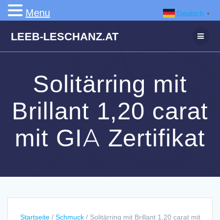
Menu
Deutsch
▼
Zum
LEEB-LESCHANZ.AT
Inhalt
springen
Solitärring mit
Brillant 1,20 carat
mit GIA Zertifikat
Startseite
/
Schmuck
/ Solitärring mit Brillant 1,20 carat mit