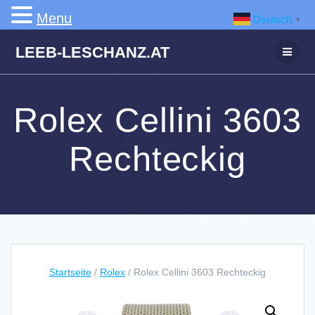
Menu
Deutsch
▼
Zum
LEEB-LESCHANZ.AT
Inhalt
springen
Rolex Cellini 3603
Rechteckig
Startseite
/
Rolex
/ Rolex Cellini 3603 Rechteckig