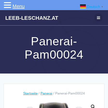
Menu
Deutsch
▼
Zum
LEEB-LESCHANZ.AT
Inhalt
springen
Panerai-
Pam00024
Startseite
/
Panerai
/ Panerai-Pam00024