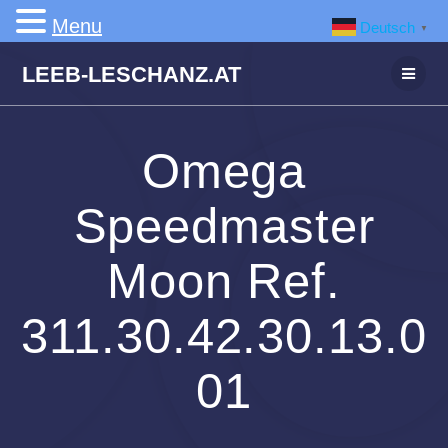
Menu
Deutsch
▼
Zum
LEEB-LESCHANZ.AT
Inhalt
springen
Omega
Speedmaster
Moon Ref.
311.30.42.30.13.0
01