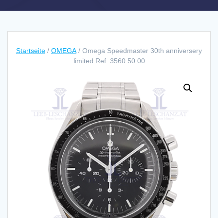
Startseite
/
OMEGA
/ Omega Speedmaster 30th anniversery
limited Ref. 3560.50.00