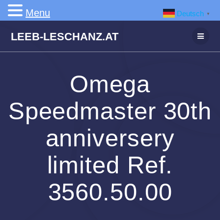
Menu
Deutsch
▼
Zum
LEEB-LESCHANZ.AT
Inhalt
springen
Omega
Speedmaster 30th
anniversery
limited Ref.
3560.50.00