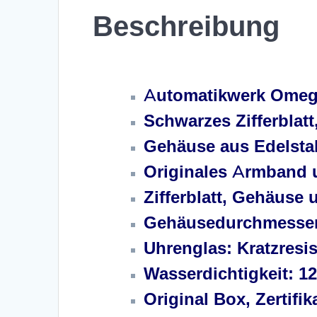
Beschreibung
Omega Seamaster Ploprof 2243255210100
Automatikwerk Omega
Schwarzes Zifferblat
Gehäuse aus Edelsta
Originales Armband u
Zifferblatt, Gehäuse 
Gehäusedurchmesser
Uhrenglas: Kratzresis
Wasserdichtigkeit: 12
Original Box, Zertifik