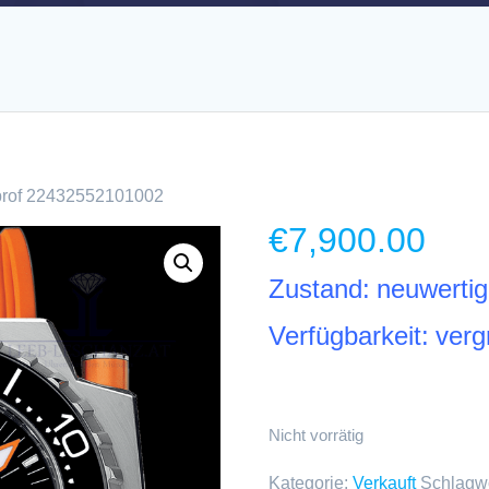
prof 22432552101002
€
7,900.00
Zustand: neuwertig
Verfügbarkeit: verg
Nicht vorrätig
Kategorie:
Verkauft
Schlagwö