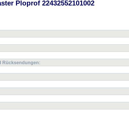
ter Ploprof 22432552101002
22432552101002
nd Rücksendungen:
22432552101002