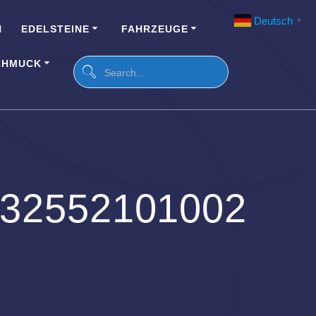
Deutsch
▼
N
EDELSTEINE
FAHRZEUGE
CHMUCK
432552101002