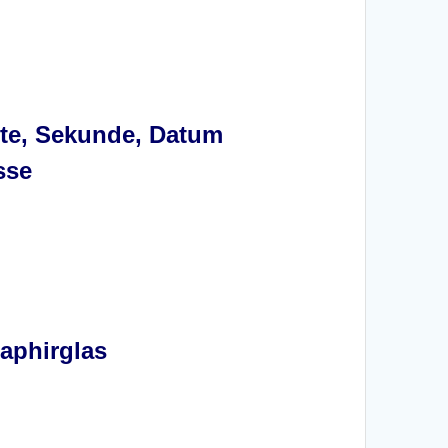
ute, Sekunde, Datum
sse
Saphirglas