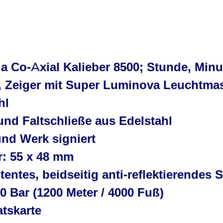
2
 Co-Axial Kalieber 8500; Stunde, Min
t, Zeiger mit Super Luminova Leuchtma
hl
nd Faltschließe aus Edelstahl
und Werk signiert
: 55 x 48 mm
tentes, beidseitig anti-reflektierendes 
0 Bar (1200 Meter / 4000 Fuß)
atskarte