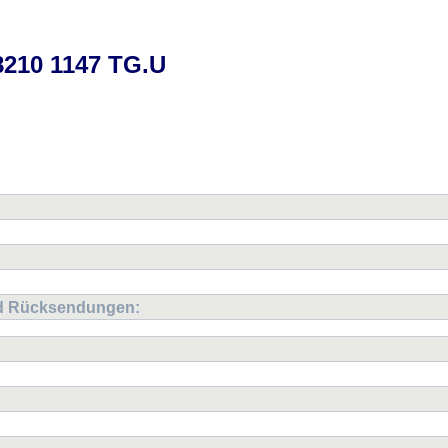
8210 1147 TG.U
oulder Bag
nd Rücksendungen: