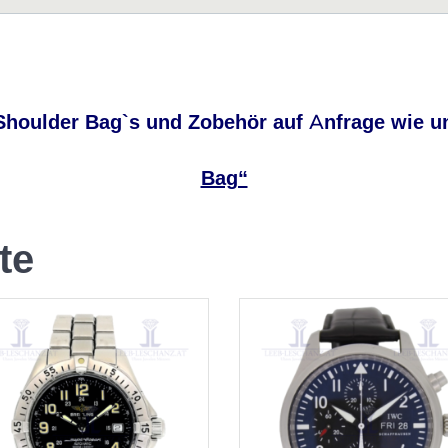
oulder Bag
Shoulder Bag`s und Zobehör auf Anfrage wie u
Bag“
te