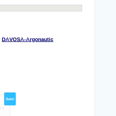
r
DAVOSA-Argonautic
Sale!