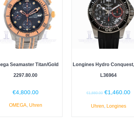
ega Seamaster Titan/Gold
Longines Hydro Conquest,
2297.80.00
L36964
Ursprünglic
A
€
4,800.00
€
1,460.00
€
1,880.00
Preis
P
OMEGA
,
Uhren
war:
is
Uhren
,
Longines
€1,880.00
€