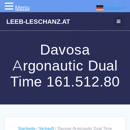
Menu
Deutsch
▼
Zum
LEEB-LESCHANZ.AT
Inhalt
springen
Davosa
Argonautic Dual
Time 161.512.80
Startseite
/
Verkauft
/ Davosa Argonautic Dual Time