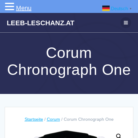
Menu
Deutsch
▼
Zum
LEEB-LESCHANZ.AT
Inhalt
springen
Corum
Chronograph One
Startseite
/
Corum
/ Corum Chronograph One