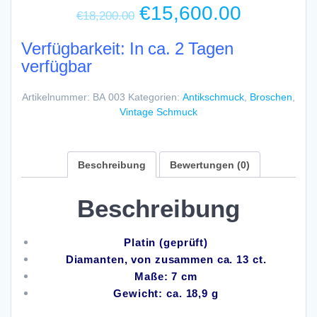
Ursprünglicher
Aktuelle
€
15,600.00
€
18,200.00
Preis
Preis
war:
ist:
Verfügbarkeit: In ca. 2 Tagen
€18,200.00
€15,600
verfügbar
Artikelnummer:
BA 003
Kategorien:
Antikschmuck
,
Broschen
,
Vintage Schmuck
Beschreibung
Bewertungen (0)
Beschreibung
Platin (geprüft)
Diamanten, von zusammen ca. 13 ct.
Maße: 7 cm
Gewicht: ca. 18,9 g