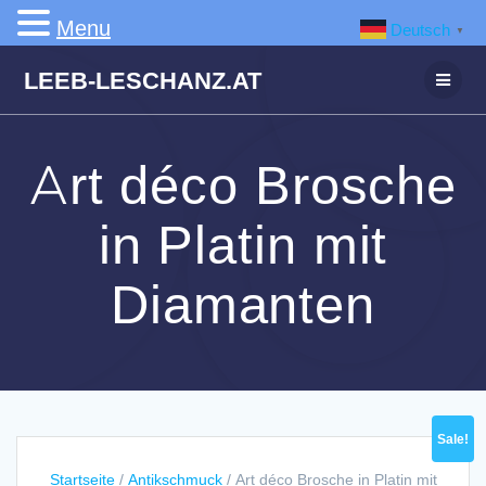
Menu
Deutsch
▼
Zum
LEEB-LESCHANZ.AT
Inhalt
springen
Art déco Brosche
in Platin mit
Diamanten
Sale!
Startseite
/
Antikschmuck
/ Art déco Brosche in Platin mit