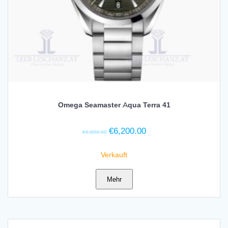
Omega Seamaster Aqua Terra 41
Ursprünglicher
Aktueller
€
6,200.00
€
6,800.00
Preis
Preis
war:
ist:
Verkauft
€6,800.00
€6,200.00.
Mehr