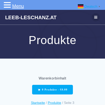
Menu
Deutsch
▼
Zum
LEEB-LESCHANZ.AT
Inhalt
springen
Produkte
Warenkorbinhalt
0 Produkte -
€
0.00
Startseite
/
Produkte
/ Seite 3