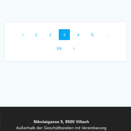
Beitragsnavigation
Seite
Seite
Seite
Seite
Seite
1
2
3
4
5
…
Seite
59
Nikolaigasse 5, 9500 Villach
Außerhalb der Geschäftszeiten mit Vereinbarung